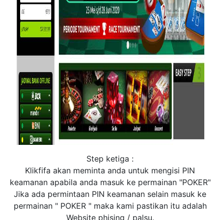
Step ketiga :
Klikfifa akan meminta anda untuk mengisi PIN
keamanan apabila anda masuk ke permainan "POKER"
Jika ada permintaan PIN keamanan selain masuk ke
permainan " POKER " maka kami pastikan itu adalah
Website phising / palsu.