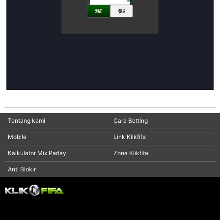
Tentang kami
Cara Betting
Mobile
Link Klikfifa
Kalkulator Mix Parlay
Zona Klikfifa
Anti Blokir