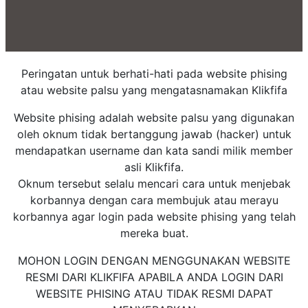
ROMO
Live Casino
Peringatan untuk berhati-hati pada website phising
Poker
atau website palsu yang mengatasnamakan Klikfifa
ROMO
Website phising adalah website palsu yang digunakan
Slots
oleh oknum tidak bertanggung jawab (hacker) untuk
mendapatkan username dan kata sandi milik member
asli Klikfifa.
IDN Live
Oknum tersebut selalu mencari cara untuk menjebak
korbannya dengan cara membujuk atau merayu
korbannya agar login pada website phising yang telah
Togel
mereka buat.
ROMO
MOHON LOGIN DENGAN MENGGUNAKAN WEBSITE
Elottery
RESMI DARI KLIKFIFA APABILA ANDA LOGIN DARI
WEBSITE PHISING ATAU TIDAK RESMI DAPAT