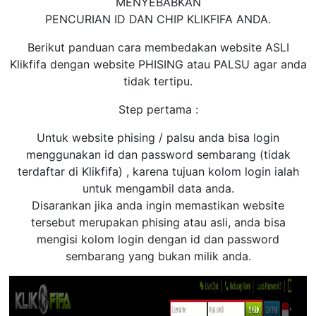
MENYEBABKAN
Tangkas
PENCURIAN ID DAN CHIP KLIKFIFA ANDA.
ROMO
Berikut panduan cara membedakan website ASLI
Tembak Ikan
Klikfifa dengan website PHISING atau PALSU agar anda
tidak tertipu.
ARCADE
Step pertama :
Untuk website phising / palsu anda bisa login
menggunakan id dan password sembarang (tidak
Promosi
terdaftar di Klikfifa) , karena tujuan kolom login ialah
untuk mengambil data anda.
Referral
Disarankan jika anda ingin memastikan website
VIP
tersebut merupakan phising atau asli, anda bisa
Member
mengisi kolom login dengan id dan password
Lainnya
sembarang yang bukan milik anda.
VERSI DESKTOP