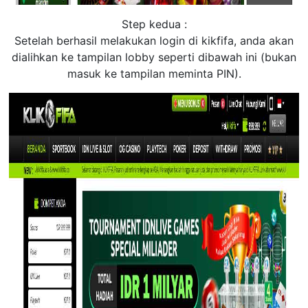
Step kedua :
Setelah berhasil melakukan login di kikfifa, anda akan
dialihkan ke tampilan lobby seperti dibawah ini (bukan
masuk ke tampilan meminta PIN).