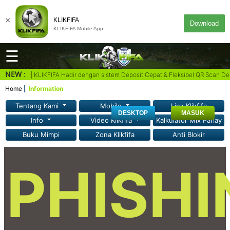
×
KLIKFIFA
Download
KLIKFIFA Mobile App
☰
NEW :
rpercaya | KLIKFIFA Hadir dengan sistem Deposit Cepat & Fleksibel QR Scan 
DAFTAR
MASUK
Home
Information
Tentang Kami
Mobile
Link Klikfifa
DESKTOP
MASUK
Beranda
Info
Video Klikfifa
Kalkulator Mix Parlay
Buku Mimpi
Zona Klikfifa
Anti Blokir
Deposit
Games
PHISHI
ROMO
Sportbook
ROMO
E-Sport